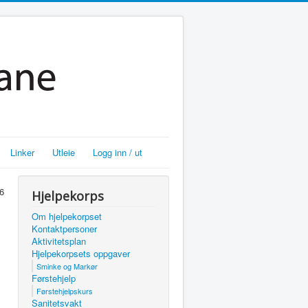
Linker
Utleie
Logg inn / ut
6
Hjelpekorps
Om hjelpekorpset
Kontaktpersoner
Aktivitetsplan
Hjelpekorpsets oppgaver
Sminke og Markør
Førstehjelp
Førstehjelpskurs
Sanitetsvakt