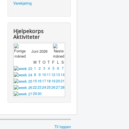
Varekjøring
Hjelpekorps
Aktiviteter
Juni 2026
M
T
O
T
F
L
S
1
2
3
4
5
6
7
8
9
10
11
12
13
14
15
16
17
18
19
20
21
22
23
24
25
26
27
28
29
30
Til toppen