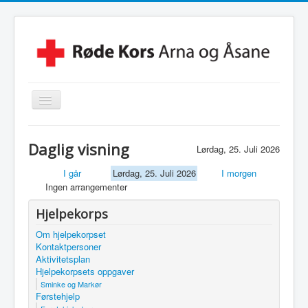
Skjul/Vis
navigasjon
Hjem
Daglig visning
Lørdag, 25. Juli 2026
Lokalforening
I går
Lørdag, 25. Juli 2026
I morgen
Leksehjelpen
Ingen arrangementer
Beredskapsvakt
Hjelpekorps
Hjelpekorps
Om hjelpekorpset
Kontaktpersoner
Besøkstjenesten
Aktivitetsplan
Hjelpekorpsets oppgaver
Kontakt Oss
Sminke og Markør
Førstehjelp
Linker