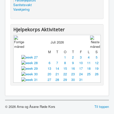
Førstehjelpskurs
Sanitetsvakt
Utleie
Varekjøring
Logg inn / ut
Hjelpekorps Aktiviteter
Juli 2026
M
T
O
T
F
L
S
1
2
3
4
5
6
7
8
9
10
11
12
13
14
15
16
17
18
19
20
21
22
23
24
25
26
27
28
29
30
31
© 2026 Arna og Åsane Røde Kors
Til toppen