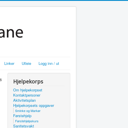
Linker
Utleie
Logg inn / ut
6
Hjelpekorps
Om hjelpekorpset
Kontaktpersoner
Aktivitetsplan
Hjelpekorpsets oppgaver
Sminke og Markør
Førstehjelp
Førstehjelpskurs
Sanitetsvakt