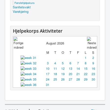
Førstehjelpskurs
Utleie
Sanitetsvakt
Varekjøring
Logg inn / ut
Hjelpekorps Aktiviteter
August 2026
M
T
O
T
F
L
S
1
2
3
4
5
6
7
8
9
10
11
12
13
14
15
16
17
18
19
20
21
22
23
24
25
26
27
28
29
30
31