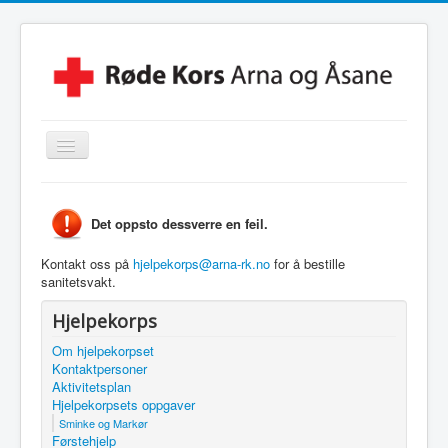
Skjul/Vis
navigasjon
Hjem
Det oppsto dessverre en feil.
Lokalforening
Leksehjelpen
Kontakt oss på
hjelpekorps@arna-rk.no
for å bestille
sanitetsvakt.
Beredskapsvakt
Hjelpekorps
Hjelpekorps
Om hjelpekorpset
Besøkstjenesten
Kontaktpersoner
Aktivitetsplan
Kontakt Oss
Hjelpekorpsets oppgaver
Sminke og Markør
Linker
Førstehjelp