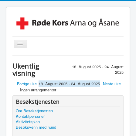
Skjul/Vis
navigasjon
Hjem
Ukentlig
18. August 2025 - 24. August
Lokalforening
visning
2025
Leksehjelpen
Forrige uke
18. August 2025 - 24. August 2025
Neste uke
Ingen arrangementer
Beredskapsvakt
Hjelpekorps
Besøkstjenesten
Om Besøkstjenesten
Besøkstjenesten
Kontaktpersoner
Kontakt Oss
Aktivitetsplan
Besøksvenn med hund
Linker