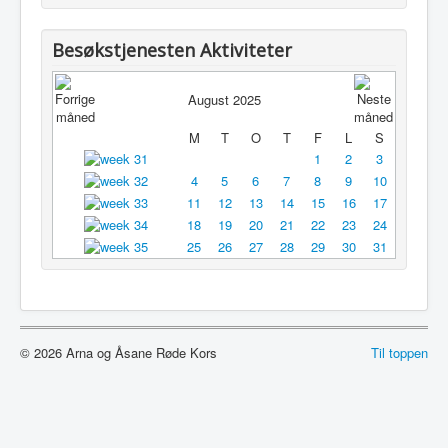
Utleie
Besøkstjenesten Aktiviteter
Logg inn / ut
August 2025
M
T
O
T
F
L
S
1
2
3
4
5
6
7
8
9
10
11
12
13
14
15
16
17
18
19
20
21
22
23
24
25
26
27
28
29
30
31
© 2026 Arna og Åsane Røde Kors
Til toppen