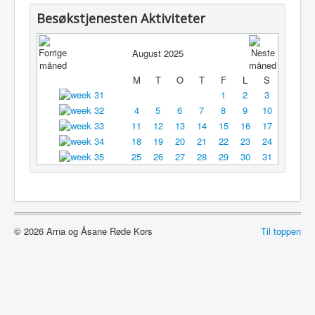
Utleie
Besøkstjenesten Aktiviteter
Logg inn / ut
August 2025
M
T
O
T
F
L
S
1
2
3
4
5
6
7
8
9
10
11
12
13
14
15
16
17
18
19
20
21
22
23
24
25
26
27
28
29
30
31
© 2026 Arna og Åsane Røde Kors
Til toppen