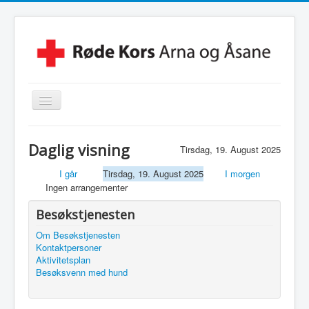
Skjul/Vis
navigasjon
Hjem
Daglig visning
Tirsdag, 19. August 2025
Lokalforening
I går
Tirsdag, 19. August 2025
I morgen
Leksehjelpen
Ingen arrangementer
Beredskapsvakt
Besøkstjenesten
Hjelpekorps
Om Besøkstjenesten
Kontaktpersoner
Besøkstjenesten
Aktivitetsplan
Besøksvenn med hund
Kontakt Oss
Linker