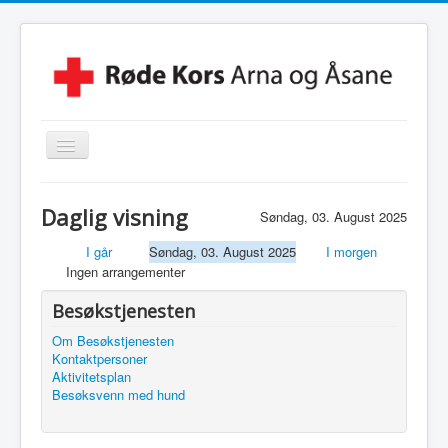
Skjul/Vis
navigasjon
Hjem
Daglig visning
Søndag, 03. August 2025
Lokalforening
I går
Søndag, 03. August 2025
I morgen
Leksehjelpen
Ingen arrangementer
Beredskapsvakt
Besøkstjenesten
Hjelpekorps
Om Besøkstjenesten
Kontaktpersoner
Besøkstjenesten
Aktivitetsplan
Besøksvenn med hund
Kontakt Oss
Linker