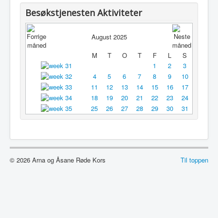
Utleie
Besøkstjenesten Aktiviteter
Logg inn / ut
August 2025
M
T
O
T
F
L
S
1
2
3
4
5
6
7
8
9
10
11
12
13
14
15
16
17
18
19
20
21
22
23
24
25
26
27
28
29
30
31
© 2026 Arna og Åsane Røde Kors
Til toppen