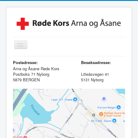
Skjul/Vis
navigasjon
Hjem
Postadresse:
Besøksadresse:
Arna og Åsane Røde Kors
Lokalforening
Postboks 71 Nyborg
Litleåsvegen 41
5879 BERGEN
5131 Nyborg
Leksehjelpen
Beredskapsvakt
Hjelpekorps
Besøkstjenesten
Kontakt Oss
Linker