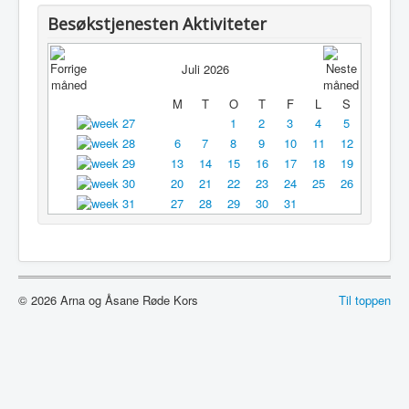
Utleie
Besøkstjenesten Aktiviteter
Logg inn / ut
Juli 2026
M
T
O
T
F
L
S
1
2
3
4
5
6
7
8
9
10
11
12
13
14
15
16
17
18
19
20
21
22
23
24
25
26
27
28
29
30
31
© 2026 Arna og Åsane Røde Kors
Til toppen