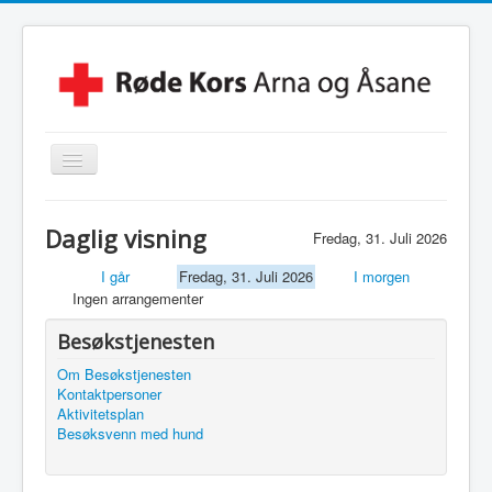
Skjul/Vis
navigasjon
Hjem
Daglig visning
Fredag, 31. Juli 2026
Lokalforening
I går
Fredag, 31. Juli 2026
I morgen
Leksehjelpen
Ingen arrangementer
Beredskapsvakt
Besøkstjenesten
Hjelpekorps
Om Besøkstjenesten
Kontaktpersoner
Besøkstjenesten
Aktivitetsplan
Besøksvenn med hund
Kontakt Oss
Linker