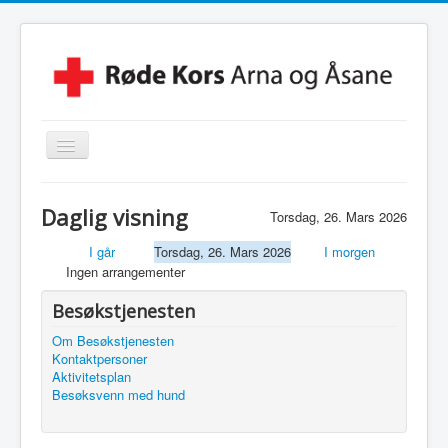
Skjul/Vis
navigasjon
Hjem
Daglig visning
Torsdag, 26. Mars 2026
Lokalforening
I går
Torsdag, 26. Mars 2026
I morgen
Leksehjelpen
Ingen arrangementer
Beredskapsvakt
Besøkstjenesten
Hjelpekorps
Om Besøkstjenesten
Kontaktpersoner
Besøkstjenesten
Aktivitetsplan
Besøksvenn med hund
Kontakt Oss
Linker