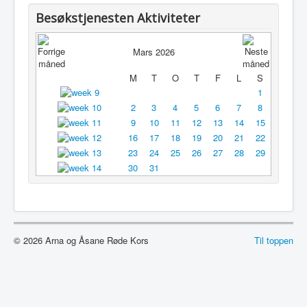
Utleie
Besøkstjenesten Aktiviteter
Logg inn / ut
Mars 2026
M
T
O
T
F
L
S
1
2
3
4
5
6
7
8
9
10
11
12
13
14
15
16
17
18
19
20
21
22
23
24
25
26
27
28
29
30
31
© 2026 Arna og Åsane Røde Kors
Til toppen